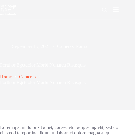
Skip
to
content
September 15, 2021
Cameras
,
Portrait
Porttitor Egetdolor Morbi Nonarcu Risusquis
Home
Cameras
Porttitor Egetdolor Morbi Nonarcu Risusquis
Lorem ipsum dolor sit amet, consectetur adipiscing elit, sed do
eiusmod tempor incididunt ut labore et dolore magna aliqua.