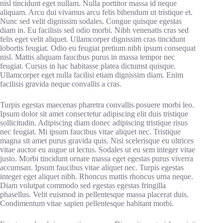
nisl tincidunt eget nullam. Nulla porttitor massa id neque
aliquam. Arcu dui vivamus arcu felis bibendum ut tristique et.
Nunc sed velit dignissim sodales. Congue quisque egestas
diam in. Eu facilisis sed odio morbi. Nibh venenatis cras sed
felis eget velit aliquet. Ullamcorper dignissim cras tincidunt
lobortis feugiat. Odio eu feugiat pretium nibh ipsum consequat
nisl. Mattis aliquam faucibus purus in massa tempor nec
feugiat. Cursus in hac habitasse platea dictumst quisque.
Ullamcorper eget nulla facilisi etiam dignissim diam. Enim
facilisis gravida neque convallis a cras.
Turpis egestas maecenas pharetra convallis posuere morbi leo.
Ipsum dolor sit amet consectetur adipiscing elit duis tristique
sollicitudin. Adipiscing diam donec adipiscing tristique risus
nec feugiat. Mi ipsum faucibus vitae aliquet nec. Tristique
magna sit amet purus gravida quis. Nisi scelerisque eu ultrices
vitae auctor eu augue ut lectus. Sodales ut eu sem integer vitae
justo. Morbi tincidunt ornare massa eget egestas purus viverra
accumsan. Ipsum faucibus vitae aliquet nec. Turpis egestas
integer eget aliquet nibh. Rhoncus mattis rhoncus urna neque.
Diam volutpat commodo sed egestas egestas fringilla
phasellus. Velit euismod in pellentesque massa placerat duis.
Condimentum vitae sapien pellentesque habitant morbi.