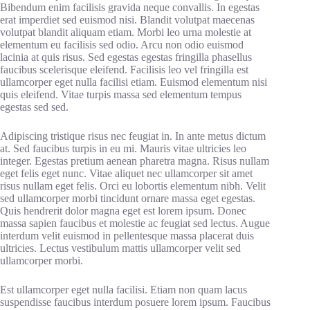
Bibendum enim facilisis gravida neque convallis. In egestas
erat imperdiet sed euismod nisi. Blandit volutpat maecenas
volutpat blandit aliquam etiam. Morbi leo urna molestie at
elementum eu facilisis sed odio. Arcu non odio euismod
lacinia at quis risus. Sed egestas egestas fringilla phasellus
faucibus scelerisque eleifend. Facilisis leo vel fringilla est
ullamcorper eget nulla facilisi etiam. Euismod elementum nisi
quis eleifend. Vitae turpis massa sed elementum tempus
egestas sed sed.
Adipiscing tristique risus nec feugiat in. In ante metus dictum
at. Sed faucibus turpis in eu mi. Mauris vitae ultricies leo
integer. Egestas pretium aenean pharetra magna. Risus nullam
eget felis eget nunc. Vitae aliquet nec ullamcorper sit amet
risus nullam eget felis. Orci eu lobortis elementum nibh. Velit
sed ullamcorper morbi tincidunt ornare massa eget egestas.
Quis hendrerit dolor magna eget est lorem ipsum. Donec
massa sapien faucibus et molestie ac feugiat sed lectus. Augue
interdum velit euismod in pellentesque massa placerat duis
ultricies. Lectus vestibulum mattis ullamcorper velit sed
ullamcorper morbi.
Est ullamcorper eget nulla facilisi. Etiam non quam lacus
suspendisse faucibus interdum posuere lorem ipsum. Faucibus