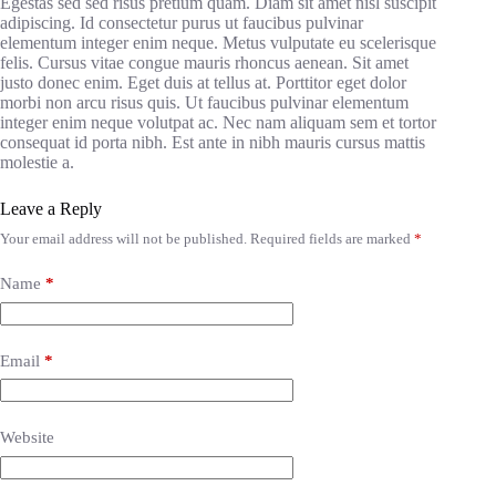
Egestas sed sed risus pretium quam. Diam sit amet nisl suscipit
adipiscing. Id consectetur purus ut faucibus pulvinar
elementum integer enim neque. Metus vulputate eu scelerisque
felis. Cursus vitae congue mauris rhoncus aenean. Sit amet
justo donec enim. Eget duis at tellus at. Porttitor eget dolor
morbi non arcu risus quis. Ut faucibus pulvinar elementum
integer enim neque volutpat ac. Nec nam aliquam sem et tortor
consequat id porta nibh. Est ante in nibh mauris cursus mattis
molestie a.
Leave a Reply
Your email address will not be published.
Required fields are marked
*
Name
*
Email
*
Website